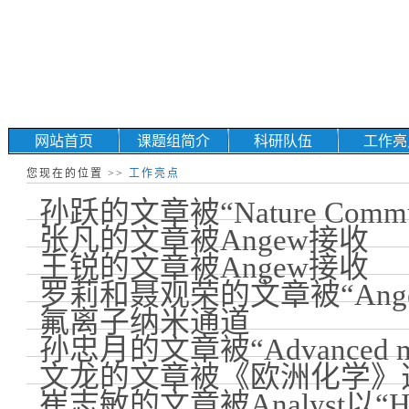
网站首页
课题组简介
科研队伍
工作亮
教师
教师
您现在的位置 >>
工作亮点
博士
博士
孙跃的文章被“Nature Commu
硕士
硕士
张凡的文章被Angew接收
本科生
本科生
王锐的文章被Angew接收
已毕业学生
已毕业学生
罗莉和聂观荣的文章被“Angewa
氟离子纳米通道
孙忠月的文章被“Advanced ma
文龙的文章被《欧洲化学》
崔志敏的文章被Analyst以“Ho